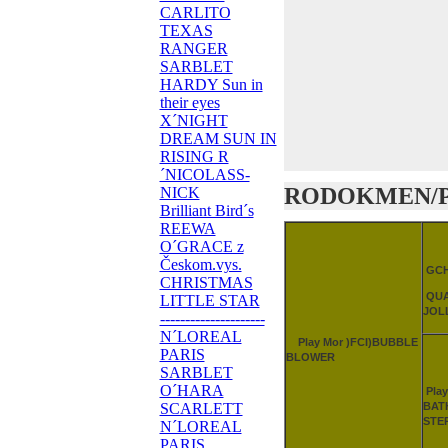
CARLITO
TEXAS
RANGER
SARBLET
HARDY Sun in
their eyes
X´NIGHT
DREAM SUN IN
RISING R
´NICOLASS-
RODOKMEN/P
NICK
Brilliant Bird´s
REEWA
O´GRACE z
Českom.vys.
GCH
CHRISTMAS
QUA
LITTLE STAR
JOL
---------------------
N´LOREAL
Play Mor )FCI)BUBBLE
PARIS
BLOWER
SARBLET
O´HARA
Pla
BAT
SCARLETT
STE
N´LOREAL
PARIS