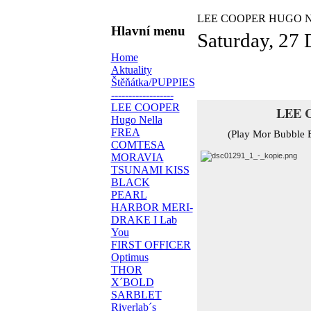
LEE COOPER HUGO 
Hlavní menu
Saturday, 27
Home
Aktuality
Štěňátka/PUPPIES
------------------
LEE COOPER
LEE 
Hugo Nella
FREA
(Play Mor Bubble 
COMTESA
MORAVIA
TSUNAMI KISS
BLACK
PEARL
HARBOR MERI-
DRAKE I Lab
You
FIRST OFFICER
Optimus
THOR
X´BOLD
SARBLET
Riverlab´s