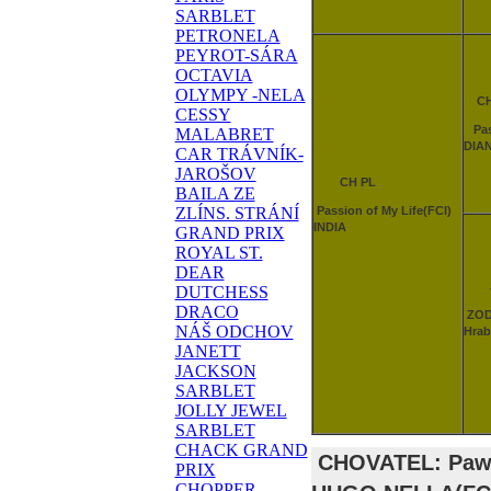
SARBLET
PETRONELA
PEYROT-SÁRA
OCTAVIA
OLYMPY -NELA
CH
CESSY
Pass
MALABRET
DIA
CAR TRÁVNÍK-
JAROŠOV
CH PL
BAILA ZE
Passion of My Life(FCI)
ZLÍNS. STRÁNÍ
INDIA
GRAND PRIX
ROYAL ST.
DEAR
JC
DUTCHESS
DRACO
ZOD
NÁŠ ODCHOV
Hrab
JANETT
JACKSON
SARBLET
JOLLY JEWEL
SARBLET
CHACK GRAND
CHOVATEL: Pawel
PRIX
CHOPPER