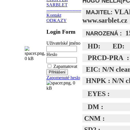
HUGO NELLA(FCI 
SARBLET
------------------------
VLA
MAJITEL:
Kontakt
www.sarblet.cz
ODKAZY
Login Form
1
NAROZENÁ :
Uživatelské jméno
HD: ED:
Heslo
PRCD-PRA : c
Zapamatovat
EIC: N/N clea
Zapomenuté heslo
HNPK : N/N c
EYES :
DM :
CNM :
SD2 :