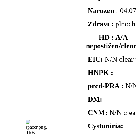
Narozen
: 04.0
Zdraví :
plnochr
HD : A/A 
nepostižen/clea
EIC:
N/N clear 
HNPK :
prcd-PRA
: N/N
DM:
CNM:
N/N clea
Cystuniria: