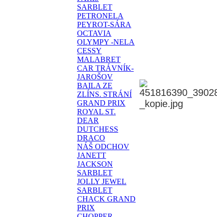
SARBLET
PETRONELA
PEYROT-SÁRA
OCTAVIA
OLYMPY -NELA
CESSY
MALABRET
CAR TRÁVNÍK-
JAROŠOV
BAILA ZE
ZLÍNS. STRÁNÍ
GRAND PRIX
ROYAL ST.
DEAR
DUTCHESS
DRACO
NÁŠ ODCHOV
JANETT
JACKSON
SARBLET
JOLLY JEWEL
SARBLET
CHACK GRAND
PRIX
CHOPPER