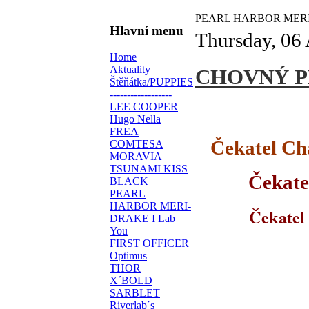
PEARL HARBOR MERI
Hlavní menu
Thursday, 06 
Home
Aktuality
CHOVNÝ P
Štěňátka/PUPPIES
------------------
LEE COOPER
Hugo Nella
FREA
Čekatel C
COMTESA
MORAVIA
TSUNAMI KISS
Čekat
BLACK
PEARL
HARBOR MERI-
Čekatel tit
DRAKE I Lab
You
FIRST OFFICER
Optimus
THOR
X´BOLD
SARBLET
Riverlab´s