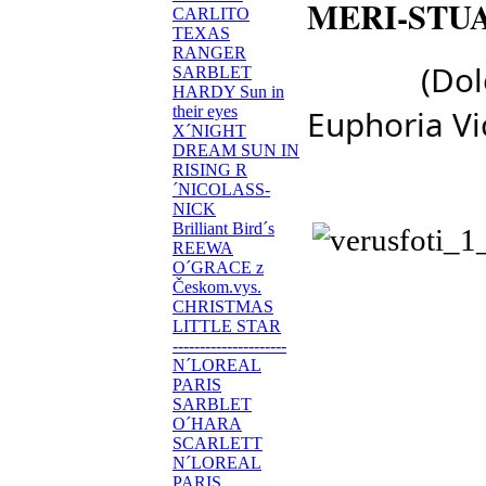
MERI-STU
CARLITO
TEXAS
RANGER
(Dol
SARBLET
HARDY Sun in
Euphoria Vi
their eyes
X´NIGHT
DREAM SUN IN
RISING R
Foto v
´NICOLASS-
NICK
Brilliant Bird´s
REEWA
O´GRACE z
Českom.vys.
CHRISTMAS
LITTLE STAR
---------------------
N´LOREAL
PARIS
SARBLET
O´HARA
SCARLETT
N´LOREAL
PARIS