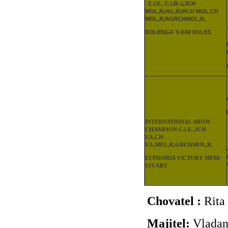
C.I.E., C.I.B-J,JCH
MOL,R,HU,JGRCH MOL,CH
MOL,R,RGRCHMOL,R,
DOLENGA´S KIM RULES
INTERNATIONAL SHOW
CHAMPION C.I.E.
,
JCH
UA,CH
UA,MOL,R,GRCHMOL,R,
EUPHORIA VICTORY MERI-
STUART
Chovatel :
Rita 
Majitel:
Vladan