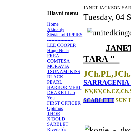
JANET JACKSON SA
Hlavní menu
Tuesday, 04 
Home
Aktuality
Štěňátka/PUPPIES
------------------
LEE COOPER
JANE
Hugo Nella
FREA
TARA "
COMTESA
MORAVIA
JCh.PL,JCh
TSUNAMI KISS
BLACK
SARRACENIA M
PEARL
HARBOR MERI-
NV,KV,Ch.CZ,Ch.
DRAKE I Lab
You
SCARLETT
SUN I
FIRST OFFICER
Optimus
THOR
X´BOLD
SARBLET
Riverlab´s