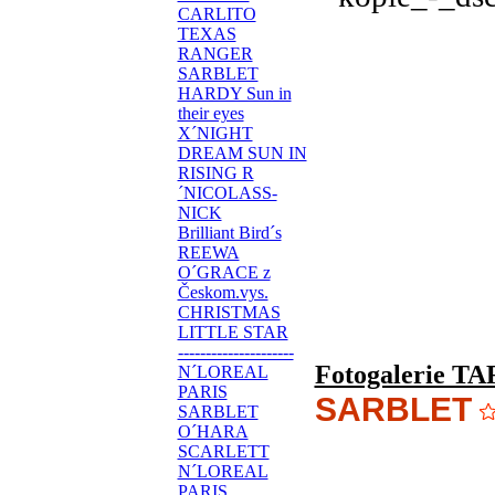
CARLITO
TEXAS
RANGER
SARBLET
HARDY Sun in
their eyes
X´NIGHT
DREAM SUN IN
RISING R
´NICOLASS-
NICK
Brilliant Bird´s
REEWA
O´GRACE z
Českom.vys.
CHRISTMAS
LITTLE STAR
---------------------
Fotogalerie T
N´LOREAL
PARIS
SARBLET
SARBLET
O´HARA
SCARLETT
N´LOREAL
PARIS