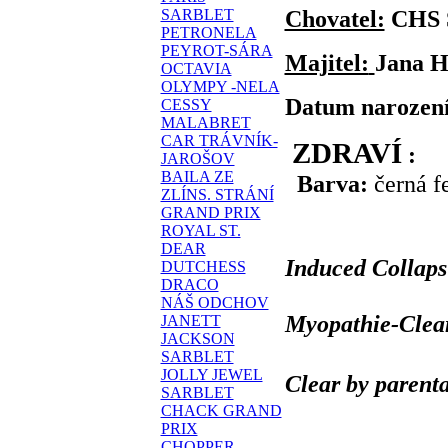
Chovatel:
CHS 
SARBLET
PETRONELA
PEYROT-SÁRA
Majitel:
Jana 
OCTAVIA
OLYMPY -NELA
Datum narození
CESSY
MALABRET
CAR TRÁVNÍK-
ZDRAVÍ
:
JAROŠOV
BAILA ZE
Barva:
černá f
ZLÍNS. STRÁNÍ
GRAND PRIX
ROYAL ST.
DEAR
Induced Collaps 
DUTCHESS
DRACO
NÁŠ ODCHOV
Myopathie
-Clea
JANETT
JACKSON
SARBLET
JOLLY JEWEL
Clear by parent
SARBLET
CHACK GRAND
PRIX
CHOPPER