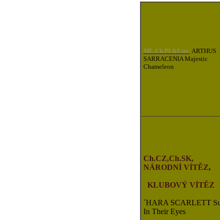
MŁ.Ch.Pl.&Lux.
ARTHUS
SARRACENIA Majestic
Chameleon
Ch.CZ,Ch.SK,
NÁRODNÍ
VÍTĚZ
KLUBOVÝ VÍTĚZ
´HARA SCARLETT S
In Their Eyes