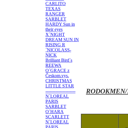
CARLITO
TEXAS
RANGER
SARBLET
HARDY Sun in
their eyes
X´NIGHT
DREAM SUN IN
RISING R
´NICOLASS-
NICK
Brilliant Bird´s
REEWA
O´GRACE z
Českom.vys.
CHRISTMAS
LITTLE STAR
RODOKMEN/
---------------------
N´LOREAL
PARIS
SARBLET
O´HARA
SCARLETT
N´LOREAL
PARIS