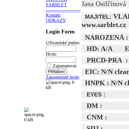
Jana Osifčínová
SARBLET
------------------------
VLA
Kontakt
MAJITEL:
ODKAZY
www.sarblet.cz
Login Form
NAROZENÁ :
Uživatelské jméno
HD: A/A ED:
Heslo
PRCD-PRA : 
Zapamatovat
EIC: N/N clea
Zapomenuté heslo
HNPK : N/N c
EYES :
DM :
CNM :
SD2 :