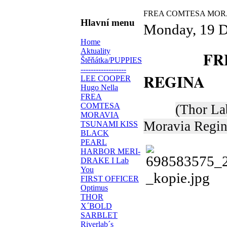
FREA COMTESA MOR
Hlavní menu
Monday, 19 
Home
Aktuality
FREA 
Štěňátka/PUPPIES
------------------
REGINA
LEE COOPER
Hugo Nella
FREA
COMTESA
(Thor La
MORAVIA
Moravia Regin
TSUNAMI KISS
BLACK
PEARL
HARBOR MERI-
DRAKE I Lab
You
FIRST OFFICER
Optimus
THOR
X´BOLD
SARBLET
Riverlab´s