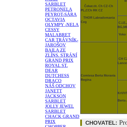
Big
SARBLET
Čekat.tit. Ch CZ-Ch
PETRONELA
PL,CCh RK CZ
PEYROT-SÁRA
THOR Labradomania
OCTAVIA
Ceg
C.I.E
OLYMPY -NELA
BG,M
CESSY
MALABRET
Yoko 
CAR TRÁVNÍK-
JAROŠOV
BAILA ZE
ZLÍNS. STRÁNÍ
CH CZ
GRAND PRIX
Lance
ROYAL ST.
DEAR
DUTCHESS
Comtesa Berta Moravia
Regina
DRACO
NÁŠ ODCHOV
JANETT
KrV/V
JACKSON
Berta
SARBLET
JOLLY JEWEL
SARBLET
CHACK GRAND
Pr
PRIX
CHOVATEL:
CHOPPER