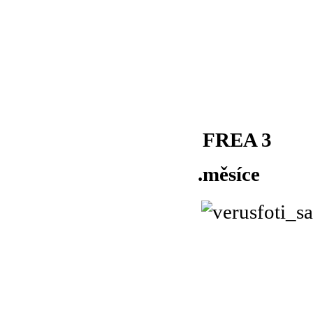
FREA 3
.měsíce